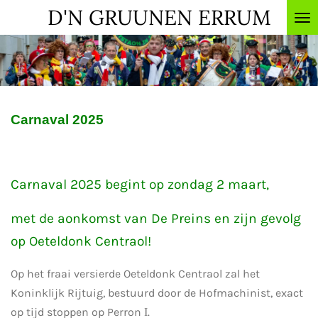
D'N GRUUNEN ERRUM
Ga
direct
naar
de
hoofdinhoud
Carnaval 2025
Carnaval 2025 begint op zondag 2 maart,
met de aonkomst van De Preins en zijn gevolg
op Oeteldonk Centraol!
Op het fraai versierde Oeteldonk Centraol zal het
Koninklijk Rijtuig, bestuurd door de Hofmachinist, exact
op tijd stoppen op Perron
.
I