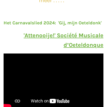
meer . . . . .
Het Carnavalslied 2024: 'Gij, mijn Oeteldonk'
'Attenooije!' Société Musicale
d’Oeteldonque