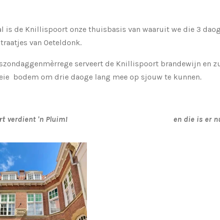
l is de Knillispoort onze thuisbasis van waaruit we die 3 dao
straatjes van Oeteldonk.
szondaggenmèrrege serveert de Knillispoort brandewijn en zu
oeie bodem om drie daoge lang mee op sjouw te kunnen.
verdient 'n Pluim! en die is er nu
rt