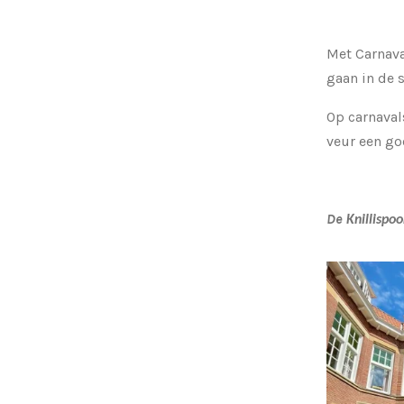
Met Carnava
gaan in de 
Op carnaval
veur een g
De
Knillispoo