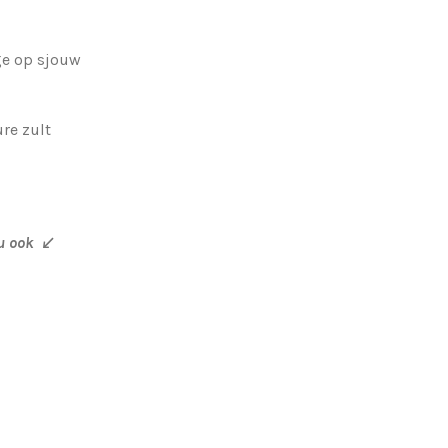
ge op sjouw
re zult
 ook
↙