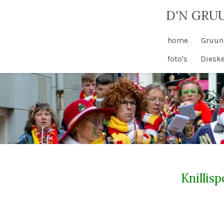
Ga
D'N GRU
direct
naar
home
Gruun
de
foto's
Diesk
hoofdinhoud
Knillis