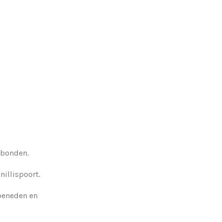
rbonden.
nillispoort.
 beneden en