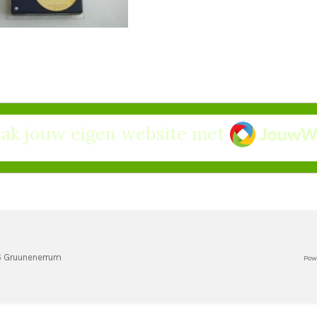
JouwWeb
ak jouw eigen website met
6 Gruunenerrum
Pow