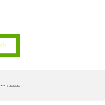
ered by
JouwWeb