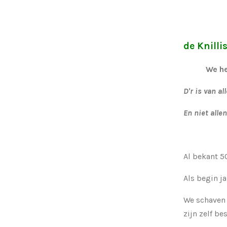
de Knilli
We hebben
D'r is van al
En niet alle
Al bekant 50
Als begin j
We schaven 
zijn zelf be