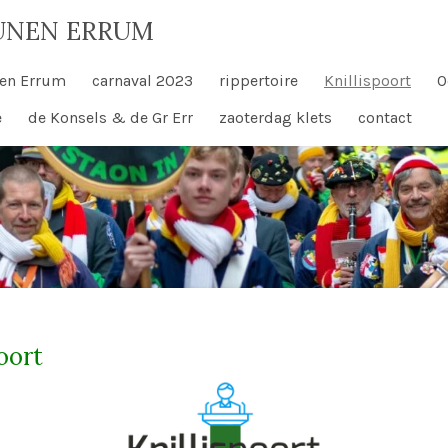
UNEN ERRUM
en Errum
carnaval 2023
rippertoire
Knillispoort
O
e
de Konsels & de Gr Err
zaoterdag klets
contact
poort