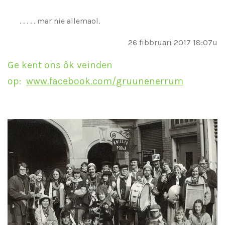
. . . . . mar nie allemaol.
26 fibbruari 2017 18:07u
Ge kent ons ôk veinden
op:
www.facebook.com/gruunenerrum