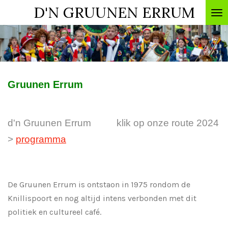
D'N GRUUNEN ERRUM
Ga
direct
naar
de
hoofdinhoud
Gruunen Errum
d'n Gruunen Errum klik op onze route 2024
>
programma
De Gruunen Errum is ontstaon in 1975 rondom de
Knillispoort en nog altijd intens verbonden met dit
politiek en cultureel café.