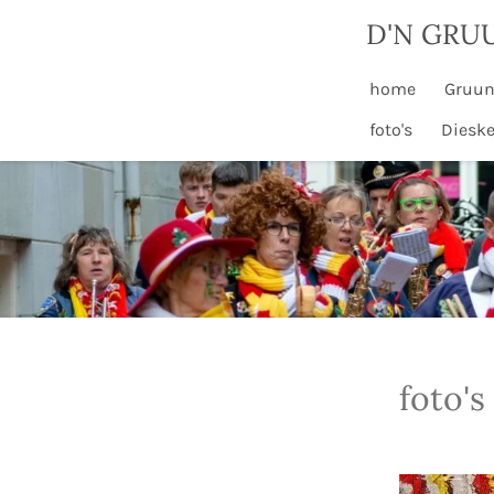
Ga
D'N GRU
direct
naar
home
Gruun
de
foto's
Diesk
hoofdinhoud
foto's