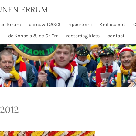
UNEN ERRUM
en Errum
carnaval 2023
rippertoire
Knillispoort
O
e
de Konsels & de Gr Err
zaoterdag klets
contact
 2012