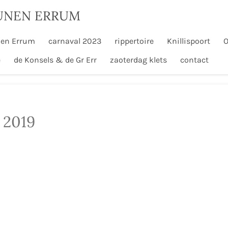
UNEN ERRUM
en Errum
carnaval 2023
rippertoire
Knillispoort
O
e
de Konsels & de Gr Err
zaoterdag klets
contact
 2019