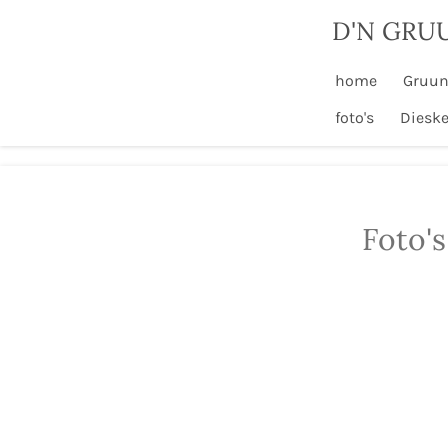
Ga
D'N GRU
direct
naar
home
Gruun
de
foto's
Diesk
hoofdinhoud
Foto's