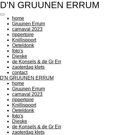
D'N GRUUNEN ERRUM
Ga
direct
naar
home
de
Gruunen Errum
hoofdinhoud
carnaval 2023
rippertoire
Knillispoort
Oeteldonk
foto's
Dieske
de Konsels & de Gr Err
zaoterdag klets
contact
D'N GRUUNEN ERRUM
home
Gruunen Errum
carnaval 2023
rippertoire
Knillispoort
Oeteldonk
foto's
Dieske
de Konsels & de Gr Err
zaoterdag klets