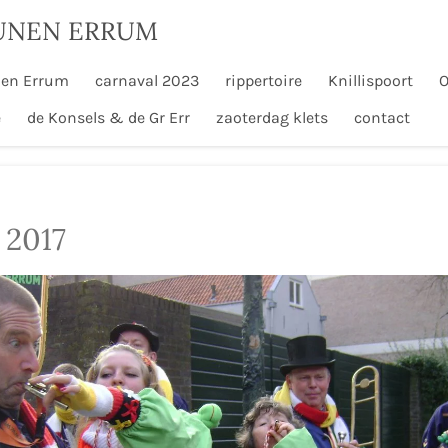
UNEN ERRUM
en Errum
carnaval 2023
rippertoire
Knillispoort
O
e
de Konsels & de Gr Err
zaoterdag klets
contact
 2017