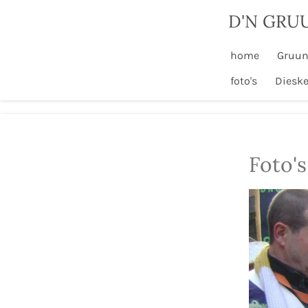
Ga
D'N GRU
direct
naar
home
Gruun
de
foto's
Diesk
hoofdinhoud
Foto's