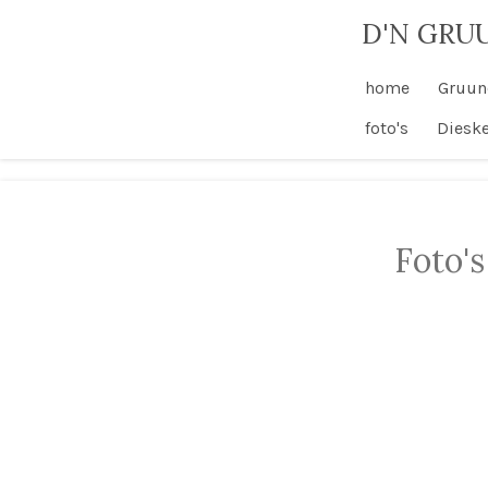
Ga
D'N GRU
direct
naar
home
Gruun
de
foto's
Diesk
hoofdinhoud
Foto'