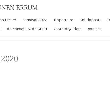
UNEN ERRUM
en Errum
carnaval 2023
rippertoire
Knillispoort
O
e
de Konsels & de Gr Err
zaoterdag klets
contact
s 2020